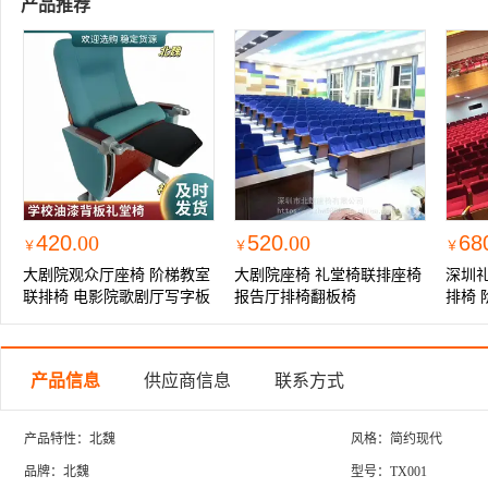
产品推荐
420
.00
520
.00
68
￥
￥
￥
大剧院观众厅座椅 阶梯教室
大剧院座椅 礼堂椅联排座椅
深圳
联排椅 电影院歌剧厅写字板
报告厅排椅翻板椅
排椅 
排椅
产品信息
供应商信息
联系方式
产品特性：北魏
风格：简约现代
品牌：北魏
型号：TX001