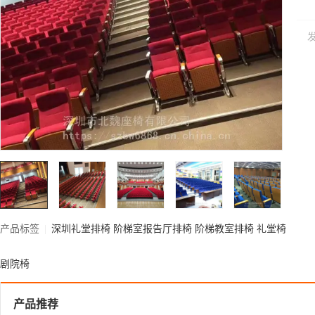
产品标签
|
深圳礼堂排椅
阶梯室报告厅排椅
阶梯教室排椅
礼堂椅
剧院椅
产品推荐