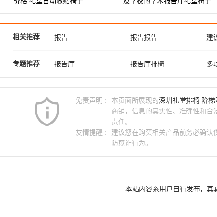
价格 礼堂自动收缩椅子
及学校的学术报告厅礼堂椅子
相关推荐
报告
报告报告
建
报告厅排椅
公共排椅
不
专题推荐
报告厅
报告厅排椅
多
机场排椅
排椅三人位
阶
报告厅椅子
报告厅礼堂椅
报
免责声明 :
本页面所展现的
深圳礼堂排椅 阶梯
报告厅幕布
报告厅礼堂
商铺，信息的真实性、准确性和合
责任。
友情提醒 :
建议您在购买相关产品前务必确认
防欺诈行为。
本站内容系用户自行发布，其