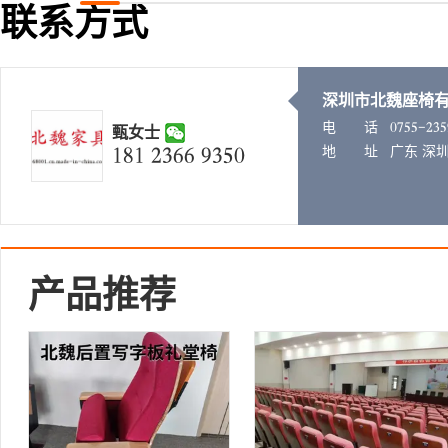
联系方式
深圳市北魏座椅
电 话
𐂁𐂂𐂀𐂀𐂃𐁼𐁽𐂀
甄女士
𐁺𐁻𐁺 𐁼𐁽𐁾𐁾 𐁿𐁽𐂀𐂁
地 址
广东 深圳
产品推荐