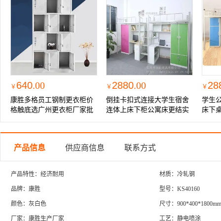
640
.00
2880
.00
28
￥
￥
￥
康胜多格员工钢制更衣柜价
倒挂卡扣式连接大学生宿舍
学生
格触底选广州更衣柜厂家批
连体上床下柜公寓床更结实
床下
发
产品信息
供应商信息
联系方式
产品特性：经济耐用
材质：冷轧钢
品牌：康胜
型号：KS40160
颜色：灰白色
尺寸：900*400*1800m
厂家：康胜生产厂家
工艺：静电喷涂