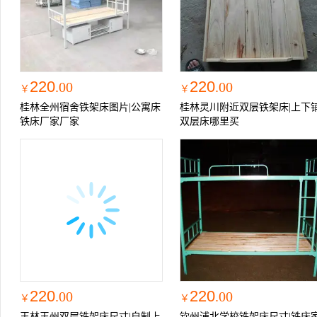
220
220
.00
.00
￥
￥
桂林全州宿舍铁架床图片|公寓床
桂林灵川附近双层铁架床|上下
铁床厂家厂家
双层床哪里买
220
220
.00
.00
￥
￥
玉林玉州双层铁架床尺寸|自制上
钦州浦北学校铁架床尺寸|铁床