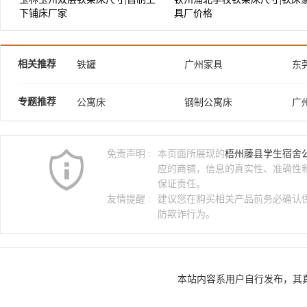
下铺床厂家
具厂价格
相关推荐
铁罐
广州家具
东
铁皮柜
深圳家具
上
专题推荐
公寓床
钢制公寓床
广
青岛家具
上下双层床
公
河南公寓床
郑州公寓床
员
免责声明 :
本页面所展现的
梧州藤县学生宿舍
大学公寓床
公寓床厂
连
应的商铺，信息的真实性、准确性
保证责任。
友情提醒 :
建议您在购买相关产品前务必确认
防欺诈行为。
本站内容系用户自行发布，其