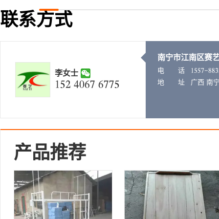
联系方式
南宁市江南区赛
电 话
𐃌𐃍𐃍𐃒𐃓𐃔𐃔𐃕
李女士
𐃌𐃍𐃎 𐃏𐃐𐃑𐃒 𐃑𐃒𐃒𐃍
地 址
广西 南宁
产品推荐