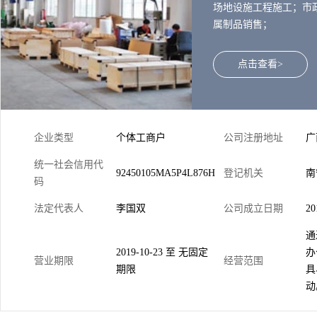
场地设施工程施工；市
属制品销售；
点击查看>
企业类型
个体工商户
公司注册地址
广
统一社会信用代
92450105MA5P4L876H
登记机关
南
码
法定代表人
李国双
公司成立日期
20
通
2019-10-23 至 无固定
办
营业期限
经营范围
期限
具
动