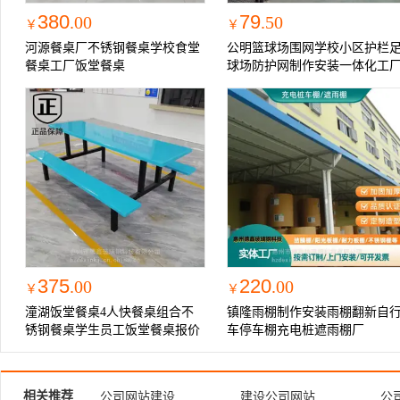
380
79
.00
.50
￥
￥
河源餐桌厂不锈钢餐桌学校食堂
公明篮球场围网学校小区护栏
餐桌工厂饭堂餐桌
球场防护网制作安装一体化工
375
220
.00
.00
￥
￥
潼湖饭堂餐桌4人快餐桌组合不
镇隆雨棚制作安装雨棚翻新自
锈钢餐桌学生员工饭堂餐桌报价
车停车棚充电桩遮雨棚厂
相关推荐
公司网站建设
建设公司网站
公