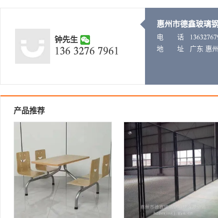
惠州市德鑫玻璃
电 话
𐁭𐁮𐁯𐁮𐁰𐁱𐁯𐁱
钟先生
𐁭𐁮𐁯 𐁮𐁰𐁱𐁯 𐁱𐁲𐁯𐁭
地 址
广东 惠州
产品推荐