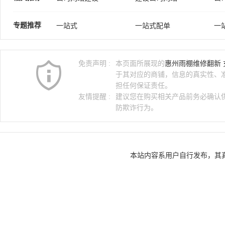
网站建设企业
一站式采购
一
专题推荐
一站式
一站式配单
一
建网公司
建设品牌网站
网
服装厂一站式
一站式oem
一
免责声明 :
本页面所展现的
惠州雨棚维修翻新
于其对应的商铺，信息的真实性、
担任何保证责任。
友情提醒 :
建议您在购买相关产品前务必确认
防欺诈行为。
本站内容系用户自行发布，其