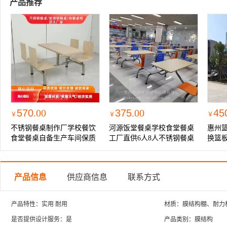
产品推荐
570
.00
375
.00
45
￥
￥
￥
不锈钢餐桌制作厂学校餐饮
河源饭堂餐桌学校食堂餐桌
惠州
食堂餐桌自备生产车间保质
工厂直供6人8人不锈钢餐桌
换篮
保量
4人快餐桌
产品信息
供应商信息
联系方式
产品特性：实用 耐用
材质：膜结构棚、耐力
是否提供设计服务：是
产品类别：膜结构