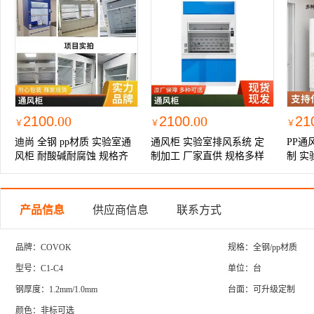
2100
.00
2100
.00
21
￥
￥
￥
迪尚 全钢 pp材质 实验室通
通风柜 实验室排风系统 定
PP通
风柜 耐酸碱耐腐蚀 规格齐
制加工 厂家直供 规格多样
制 实
全 按需定制
室迪
产品信息
供应商信息
联系方式
品牌：COVOK
规格：全钢/pp材质
型号：C1-C4
单位：台
钢厚度：1.2mm/1.0mm
台面：可升级定制
颜色：非标可选