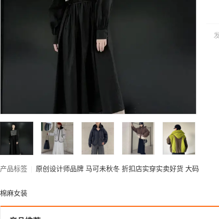
产品标签
|
原创设计师品牌
马可未秋冬
折扣店实穿实卖好货
大码
棉麻女装