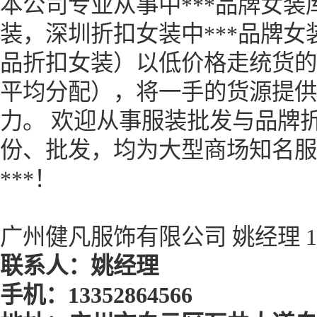
本公司专业从事中***品牌女
装，深圳折扣女装中***品牌
品折扣女装）以低价格走统货的
平均分配），将一手的货源提供
力。 欢迎从事服装批发与品牌
份、批发，均为大型商场知名服
***！
广州健凡服饰有限公司 姚经理 133
联系人：姚经理
手机：13352864566