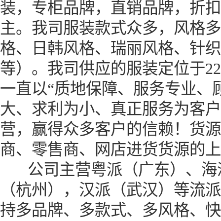
装，专柜品牌，直销品牌，折扣
主。我司服装款式众多，风格多
格、日韩风格、瑞丽风格、针织
等）。我司供应的服装定位于22
一直以“质地保障、服务专业、
大、求利为小、真正服务为客户
营，赢得众多客户的信赖！货源
商、零售商、网店进货货源的上
公司主营粤派（广东）、海派
（杭州），汉派（武汉）等流派
持多品牌、多款式、多风格、快