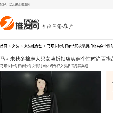
您好，欢迎来到推发网
首页
>
女装
>
女装组合包
>
马可未秋冬棉麻大码女装折扣店实穿个性
马可未秋冬棉麻大码女装折扣店实穿个性时尚百搭
马可未秋冬棉麻秋冬女装时尚休闲专柜女装品牌尾货渠道