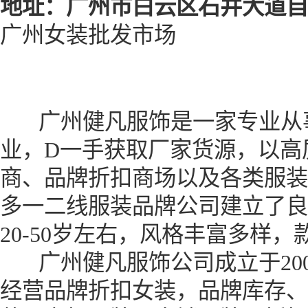
地址：广州市白云区石井大道自
广州女装批发市场
广州健凡服饰是一家专业从事
业，D一手获取厂家货源，以高
商、品牌折扣商场以及各类服装
多一二线服装品牌公司建立了良
20-50岁左右，风格丰富多样
广州健凡服饰公司成立于200
经营品牌折扣女装，品牌库存、