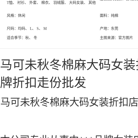
T恤、 衬衫、 外套、 棉衣、 羽绒服、 大码女装、 其他
风格：休闲
面料：纯棉
尺码：均码、 L、 S、 M
产地：东莞
适合季节：秋、 冬
主图来源：官方图片
马可未秋冬棉麻大码女装
牌折扣走份批发
马可未秋冬棉麻大码女装折扣