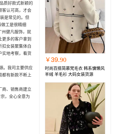
是品质好款式新颖的
顾客认可高，才会
服装是常见的。但
料做工是很精细
广州健凡服饰，就
让更多的客户拿到
折扣女装聚集体白
户实地考察，看货
39
.90
￥
源。我司主要供应
时尚百搭简慕梵毛衣 韩系慵懒风
羊绒 羊毛衫 大码女装货源
周都有新款不断上
厂商、销售商建立
旨宗，全心全意为