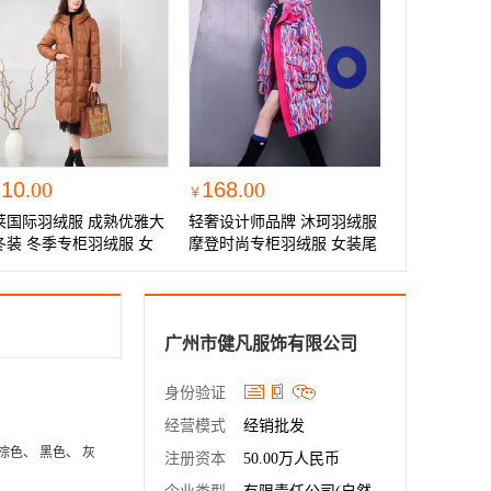
210
.00
168
.00
￥
莱国际羽绒服 成熟优雅大
轻奢设计师品牌 沐珂羽绒服
冬装 冬季专柜羽绒服 女
摩登时尚专柜羽绒服 女装尾
尾货供应链
货秋冬
广州市健凡服饰有限公司
身份验证
经营模式
经销批发
棕色、 黑色、 灰
注册资本
50.00万人民币