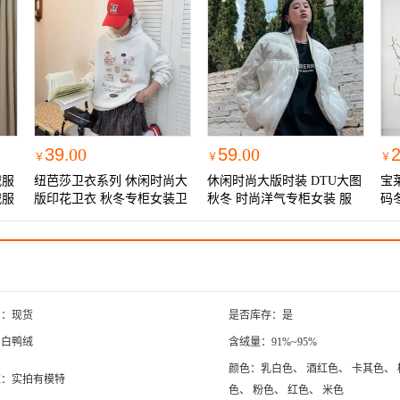
39
.00
59
.00
￥
￥
￥
绒服
纽芭莎卫衣系列 休闲时尚大
休闲时尚大版时装 DTU大图
宝
绒服
版印花卫衣 秋冬专柜女装卫
秋冬 时尚洋气专柜女装 服
码
衣
装便宜供应链
装
别：现货
是否库存：是
：白鸭绒
含绒量：91%~95%
颜色：乳白色、 酒红色、 卡其色、 
源：实拍有模特
色、 粉色、 红色、 米色