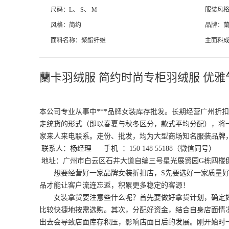
尺码：L、 S、 M
服装风
风格：简约
品牌：
面料名称：聚酯纤维
主面料
里料：涂层防脱绒
版型：
是否连帽：连帽
是否有
蘭卡羽绒服 简约时尚专柜羽绒服 优雅
袖长：长袖
流行元素
上市年份/季节：2025年秋
是否羽
本公司专业从事中***品牌女装库存批发。长期经营广州折
走统货的形式（即以春夏与秋冬区分，款式平均分配），将
家来人来电联系。走份、批发，均为大型商场知名服装品牌，
联系人：杨经理 手机 ：150 148 55188（微信同号）
地址：广州市白云区石井大道自编三号星光展贸园G栋四楼
想要经营好一家品牌女装折扣店，S先要选好一家质量好
品才能让客户流连忘返，积累更多稳定的客源！
女装拿货要注意些什么呢？首先要做好拿货计划，确定好
比较快捷地按需选购。其次，分配好资金，结合自身店面情
出去会导致店面库存积压，影响店面日后的发展。刚开始时