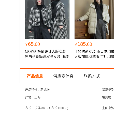
65
.00
185
.00
￥
￥
CP秋冬 极简设计大版女装
年轻时尚女装 雨贝尔羽
黑白格调简洁秋冬女装 服装
大版加厚羽绒服 工厂羽
便宜供应链
货源
产品信息
供应商信息
联系方式
产品特性：羽绒服
货源类
产地：上海
填充物
衣长：长款(80cm＜衣长≤100cm)
主图来