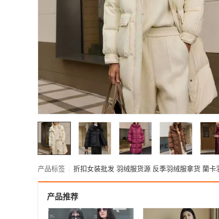
产品标签
|
折扣女装批发
羽绒服货源
反季羽绒服拿货
蘭卡
产品推荐