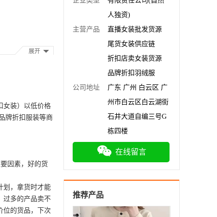
企业类型
有限责任公司(自然
人独资)
主营产品
直播女装批发货源
尾货女装供应链
展开
折扣店卖女装货源
品牌折扣羽绒服
公司地址
广东 广州 白云区 广
州市白云区白云湖街
扣女装）以低价格
石井大道自编三号G
品牌折扣服装等商
栋四楼
在线留言
要因素，好的货
计划，拿货时才能
推荐产品
，过多的产品卖不
价位的货品，下次