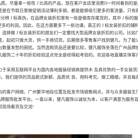
质。尽量拿一些性 J 比高的产品，现在客户去店里消费D一时间看到的
还是在节假日里做促销活动薄利多销，都是能够吸引更多的客流量，只有
辨 J 标真伪，在品牌女装折扣里有一些是做库存尾货的，其中 J 标的
更多的利润。因此，在这方面要多下一些功课。真正的 J 标女装折扣的辅
选择做 J 标女装折扣的朋友们一定要找大型品牌女装折扣的公司。比如
东莞，起初只做大货，供一手商切货。后期很多零售客户找到健凡，为了能
为数量发愁的困扰。当然选购货品还是要比较，健凡服饰坐落在广州品牌
凡服饰二十年的折扣经验这点完全是经得起考验的。欢迎各地直播实体客
于采用互联网平台为国内各地服装经销商提供木 及具优势的一手女装货
等。我们提供的货品款式新颖、品质优 良、用料考究、做工精细，并且每
的客户网络、广州繁华地段位置及批发市场销售网点，并与众多服装生
品牌服饰批发平台。一直以来，健凡服饰以诚信为本，以客户满意为服务
司现场看货及交流!