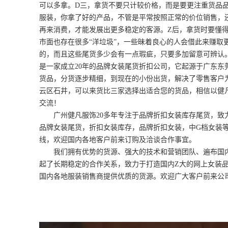
可以多拿。D三，拿货不要只计较价格，而是要更注重货品品
服装，你拿了好的产品，不管是平常按照正常的价位销售，
再来消费，才能发展出更多稳定的客源。Z后，拿货时要懂得分
市面也存在很多“洋垃圾”，一些昧着良心的人会借此来赚取
的，而且这些尾货多少会有一点瑕疵，只要多加留意可辨认。
是一家成立20年的品牌女装尾货折扣公司，它起源于广东
货品，分货逐步精细，到现在的小份出货，解决了零售客户
云区石井，可以来货比三家选择出适合您的货品，相信以健
交流！
广州健凡服饰20多年专注于品牌折扣女装库存尾货，致力
品牌女装尾货，折扣女装库存，品牌折扣女装，中G档女装
线，欢迎国内各地客户前来订购及洽谈合作事宜。
我们拥有优势的货源、强大的技术和营销团队、遍布国内
起了长期稳定的合作关系，致力于打造国内Z大的网上女装
国内各地服装销售商提供优质的货源。欢迎广大客户前来公