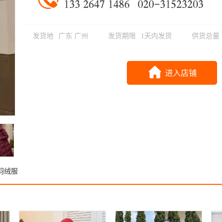
𐂴𐂵𐂵 𐂶𐂷𐂸𐂹 𐂴𐂸𐂺𐂷
𐂻𐂶𐂻𐂼𐂵𐂴𐂽𐂶𐂵𐂶𐂻𐂵
发货地
广东 广州
发货期限
1天内发货
供货总量
进入店铺
羽绒服