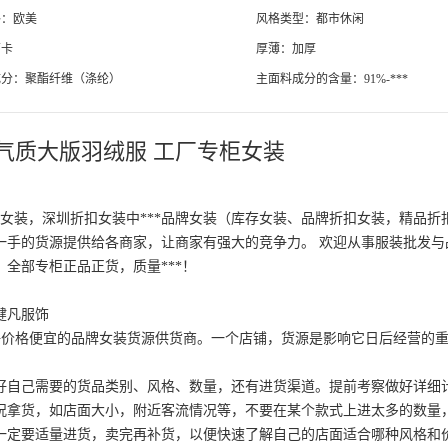
格：欧美
风格类型：都市休闲
蘭卡
厚薄：加厚
成分：聚酯纤维（涤纶）
主面料成分的含量：91%-***
宽松型
是否有毛领：无毛领
腰带：有腰带
领型：连帽/帽领
气质大版羽绒服 工厂专柜女装
：撞色、 3D/立体图案、 立体装饰、 其他
门襟：拉链
绒背心：否
适合年龄：30-34周岁
扣女装，深圳折扣女装中***品牌女装（库存女装、品牌折扣女装，精品折
一手的货源提供给各商家，让商家有强大的竞争力。 欢迎从事服装批发与
全部专柜正品正货，质量***！
健凡服饰
价格便宜的品牌女装货源供货商。一个店铺，货源是影响它日后经营的重
自己需要的货品类别、风格、数量，还有进货渠道。提前考察做好详细
况拿货，如店面大小，附近客流情况等，不要在某个款式上进太多的数量
一定要适量进货，卖完再补货，以便快速了解自己的店面适合哪种风格和