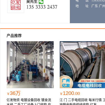
电 话
𐁲𐁳𐁴𐁳𐁳𐁳𐁳𐁵
吴先生
𐁲𐁳𐁴 𐁳𐁳𐁳𐁳 𐁵𐁶𐁳𐁷
地 址
广东 广州
产品推荐
36万
1200
.00
￥
￥
亿发物资 电镀设备回收 镀金流
江 门 二手电缆回收 每米行情 
水线 二手工厂设备上门收购 在
地剩余新电缆线收购 亿发