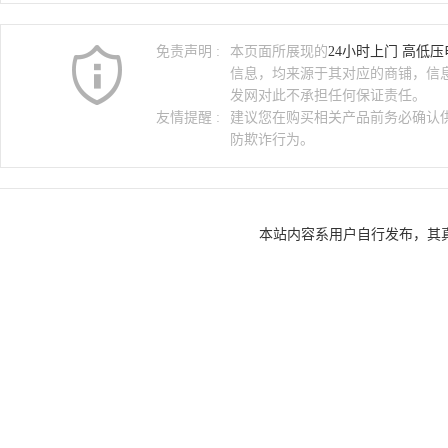
高低压吹膜机
高低压成套柜
高
免责声明 :
本页面所展现的
24小时上门 高低
高低压验电器
高低压绝缘子
高
信息，均来源于其对应的商铺，信
发网对此不承担任何保证责任。
友情提醒 :
建议您在购买相关产品前务必确认
防欺诈行为。
本站内容系用户自行发布，其