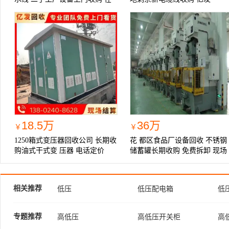
线咨询
18.5万
36万
￥
￥
1250箱式变压器回收公司 长期收
花 都区食品厂设备回收 不锈钢
购油式干式变 压器 电话定价
储蓄罐长期收购 免费拆卸 现场
结算
相关推荐
低压
低压配电箱
低
高低压成套
高低压配电
低压
专题推荐
高低压
高低压开关柜
高
高低压成套设备
高低压控制器
低压