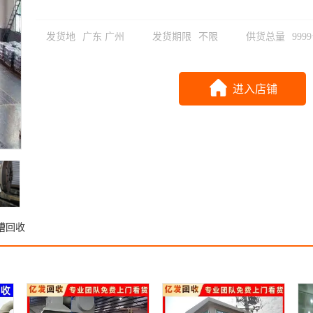
发货地
广东 广州
发货期限
不限
供货总量
999
进入店铺
槽回收