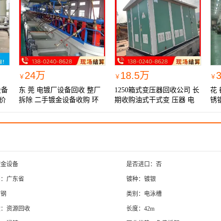
24万
18.5万
￥
￥
￥
设备
东 莞 电镀厂设备回收 整厂
1250箱式变压器回收公司 长
花
价
拆除 二手镀金设备收购 环
期收购油式干式变 压器 电
锈
保资源利用
话定价
卸
镀金设备
是否进口：否
围：广东省
镀种：镀银
废钢
类别：电泳槽
途：资源回收
长度：42m