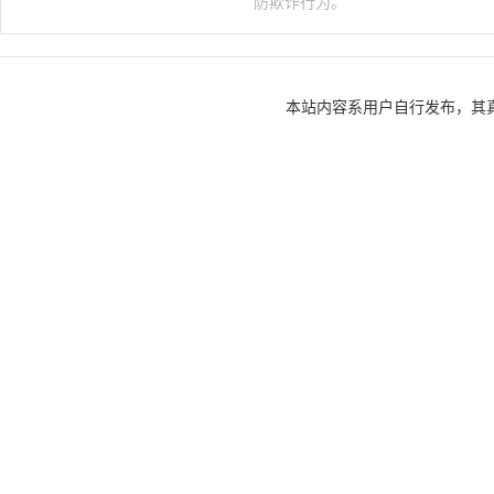
供应商信息
涿鹿晟途液压科
一般项目：金属包装容器
他金属制品制造;电容器
制品销售;金属工具制造
造;金属切削机床制造;
技术开发、技术咨询、技
造;安全、消防用金属制
点击查看>
务;气体、液体分离及纯