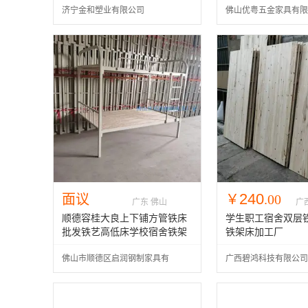
济宁金和塑业有限公司
佛山优粤五金家具有限
240
面议
￥
.00
广东 佛山
广
顺德容桂大良上下铺方管铁床
学生职工宿舍双层
批发铁艺高低床学校宿舍铁架
铁架床加工厂
床子母床组合床工厂
佛山市顺德区启润钢制家具有
广西碧鸿科技有限公司
限公司