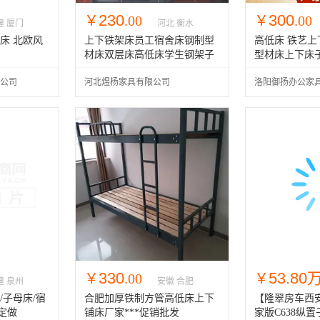
230
300
￥
.00
￥
.00
建 厦门
河北 衡水
床 北欧风
上下铁架床员工宿舍床钢制型
高低床 铁艺上
材床双层床高低床学生钢架子
型材床上下床
床子母床
公司
河北煜杨家具有限公司
洛阳御扬办公家
330
53.80
￥
.00
￥
建 泉州
安徽 合肥
/子母床/宿
合肥加厚铁制方管高低床上下
【隆翠房车西
定做
铺床厂家***促销批发
家版C638纵