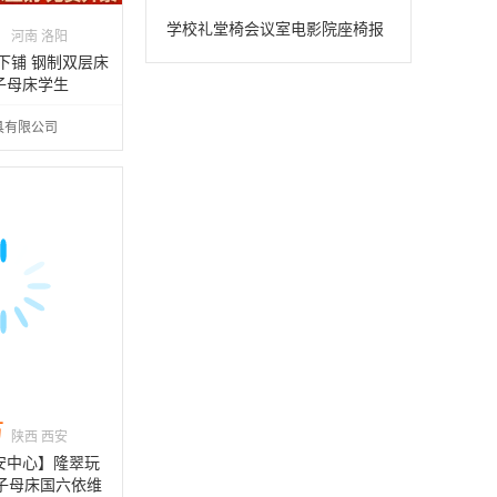
叠椅剧院电影院椅学校阶梯教室
学校礼堂椅会议室电影院座椅报
河南 洛阳
排椅
告厅剧院可折叠多功能沙发椅
下铺 钢制双层床
子母床学生
具有限公司
万
陕西 西安
安中心】隆翠玩
置子母床国六依维