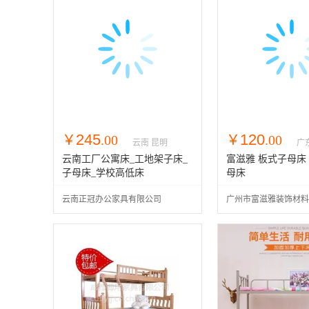
245
120
￥
.00
￥
.00
云南 昆明
广
云南工厂公寓床_工地架子床_
富滋雅 板式子母床
子母床_学校高低床
母床
云南正冠办公家具有限公司
广州市富滋雅装饰材料
司