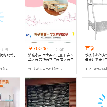
700
￥
.00
面议
东 广州
山东 淄博
 简约现代子
浩鑫家居 宝宝实木儿童床 实木
铁板床出租房
单人床 高低床平行床 双人床子
母床儿童床上
母床
常平铁床
有限公
曹县浩鑫家居用品有限公司
东莞市寮步彬峰