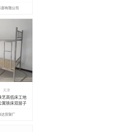
C型
乐部有限公司
天津
铁艺高低床工地
公寓铁床双层子
锋达货架厂