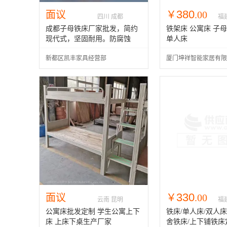
380
面议
￥
.00
四川 成都
福
成都子母铁床厂家批发，简约
铁架床 公寓床 子母
现代式，坚固耐用。防腐蚀
单人床
新都区凯丰家具经营部
厦门坤祥智能家居有限
330
面议
￥
.00
云南 昆明
福
公寓床批发定制 学生公寓上下
铁床/单人床/双人床
床 上床下桌生产厂家
舍铁床/上下铺铁床