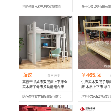
昆明经济技术开发区优智家具
泉州久盛货架有限公司
经营部
465
面议
￥
.50
陕西 西安
广
高低带书桌床双层床上下床全
供应实木双层子母床
实木床子母床多功能组合床
床 木质上下床 学
床
陕西秦岭钢木智能设备有限公
深圳市龙岗区梦航家具
司