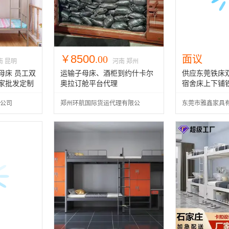
8500
￥
.00
面议
南 昆明
河南 郑州
母床 员工双
运输子母床、酒柜到约什卡尔
供应东莞铁床
家批发定制
奥拉订舱平台代理
宿舍床上下铺
公司
郑州环航国际货运代理有限公
东莞市雅鑫家具
司