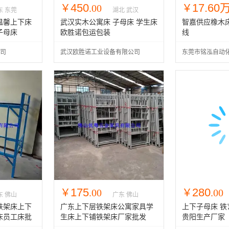
450
17.60
￥
.00
￥
东 东莞
湖北 武汉
温馨上下床
武汉实木公寓床 子母床 学生床
智嘉供应橡木
子母床
欧胜诺包运包装
线
司
武汉欧胜诺工业设备有限公司
东莞市铭泓自动
司
175
280
￥
.00
￥
.00
东 佛山
广东 佛山
铁架床上下
广东上下层铁架床公寓家具学
上下子母床 铁
床员工床批
生床上下铺铁架床厂家批发
贵阳生产厂家