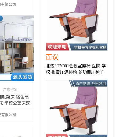
具有限公司
面议
北魏LTY001会议室座椅 医院 学
校 报告厅连排椅 多功能厅椅子
广东 佛山
铺铁架床 宿舍高
床 学校公寓床双
技有限公司