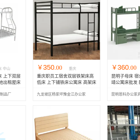
350
360
￥
.00
￥
.00
东 中山
重庆
 上下双层
重庆职员工宿舍双层铁架床高
昆明子母床 宿
地出租屋床
低床 上下铺铁床公寓床 高架床
靖公寓床批发
子母床金属床铁床
制品厂
九龙坡区杨家坪豫金江办公家
昆明恩科办公家
具经营部