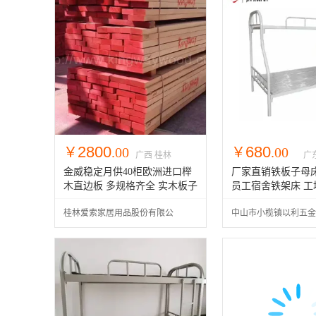
2800
680
￥
.00
￥
.00
广西 桂林
广
金威稳定月供40柜欧洲进口榉
厂家直销铁板子母床
木直边板 多规格齐全 实木板子
员工宿舍铁架床 工
母床家居材
员工床
桂林爱索家居用品股份有限公
中山市小榄镇以利五金
司