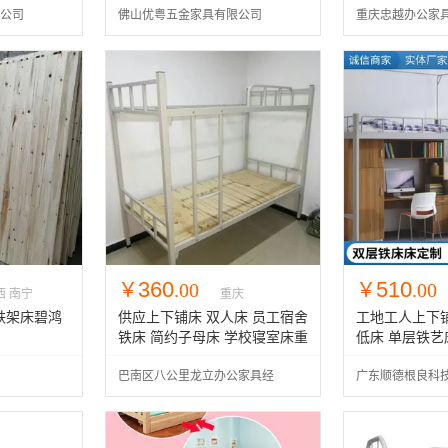
公司
佛山优粤五金家具有限公司
重庆忠越办公家
360
510
￥
.00
￥
.00
西 南宁
重庆
铁架床碧鸿
供应上下铺床 双人床 员工宿舍
工地工人上下
铁床 简约子母床 学校寝室床重
低床 单层铁艺
庆铁床厂家
层子母床
巴南区八公里龙立办公家具经
广东顺德根良科
营部