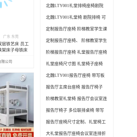
双层床厂家批发订做
北魏LTY001礼堂排椅座椅剧院
报告厅会议室折叠阶梯写字板
北魏LTY001礼堂椅 剧院排椅 可
折叠软座 多场景适用 可定制
定制报告厅座椅 阶梯教室学生课
广东 东莞
桌椅 学校布艺皮艺椅子带桌板礼
定制报告厅座椅、 阶梯教室学生
双层铁艺床 员工
堂椅
椅、学校布艺椅子、带桌板礼堂
铁架床子母铁床
阶梯报告厅座椅 礼堂报告厅座椅
椅
教室报告厅座椅 写字板报告厅座
有限公司
礼堂座椅尺寸图 礼堂椅子座椅
椅
带写字板礼堂排椅生产厂家
北魏LTY001报告厅座椅 带写板
礼堂椅 会议室软包座椅
报告厅主席台座椅 报告厅椅子
报告厅座椅图片 多功能报告厅座
阶梯教室礼堂椅 报告厅会议室连
椅
排椅 塑料连椅 影视厅联排椅
报告厅椅子 多位联排桌椅 带写
字板礼堂排椅生产厂家
报告厅座椅尺寸定制、礼堂椅工
厂、礼堂椅、 报告厅电影院座椅
大礼堂报告厅座椅会议室连排折