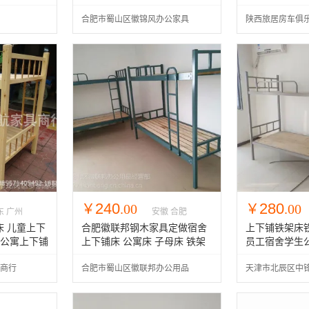
柯欧胜自动挡
合肥市蜀山区徽锦风办公家具
陕西旅居房车俱
经营部
240
280
￥
.00
￥
.00
东 广州
安徽 合肥
 儿童上下
合肥徽联邦钢木家具定做宿舍
上下铺铁架床
生公寓上下铺
上下铺床 公寓床 子母床 铁架
员工宿舍学生
床 简约现代上下层床
母床加厚
商行
合肥市蜀山区徽联邦办公用品
天津市北辰区中
经营部