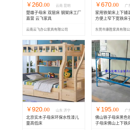
260
670
￥
.00
￥
.00
云南 昆明
广
楚雄子母床 双层床 钢架床工厂
家用铁架床上下铺
直营 云飞家具
方便上窄下宽铁床
云南云飞办公家具有限公司
东莞市康胜家具有限公
920
195
￥
.00
￥
.00
山东 济宁
广
北京实木子母床环保水性漆儿
佛山铁子母床黑色
童高低床
子母床佛山上下铁
发铁架床