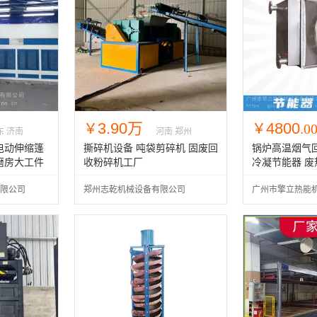
3.90万
4800
￥
￥
.0
东 济南
河南 郑州
电动伸缩篷
撕碎机设备 吨袋剪碎机 固废回
锅炉高温烟气
磨房大工件
收粉碎机工厂
冷凝节能器 
用设备
省煤器导热油
限公司
郑州志乾机械设备有限公司
广州市擎立热能
工厂定做
公司