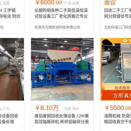
6000
￥
.00
面议
苏 无锡
广东 东莞
4 工字钢
长期购销各种二手高低温恒温
回收二手工厂
购电话 附近
试验设备工厂老化房搬迁专业
网分频谱信号
搬设备
电子设备 电子
司
东莞市万顺检测科技有限公司
北京科瑞三门科
8.10万
5500
￥
￥
.0
东 广州
河南 郑州
房设备回收
废铝废铜回收处理设备,1200重
淮腾机械 防腐
设备处理
型双轴撕碎机,断桥铝破碎分离
精回收真空干
生产线
设备