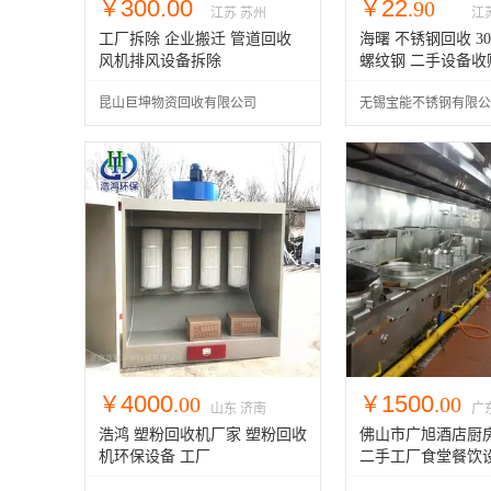
300.00
22
￥
￥
.90
江苏 苏州
江
万
工厂拆除 企业搬迁 管道回收
海曙 不锈钢回收 30
风机排风设备拆除
螺纹钢 二手设备收
商家
昆山巨坤物资回收有限公司
无锡宝能不锈钢有限公
4000
1500
￥
.00
￥
.00
山东 济南
广
浩鸿 塑粉回收机厂家 塑粉回收
佛山市广旭酒店厨
机环保设备 工厂
二手工厂食堂餐饮