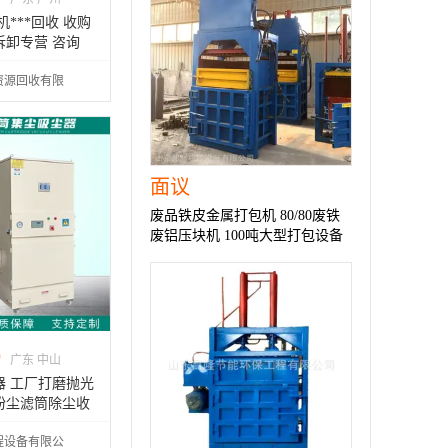
***回收 收购
拆卸专营 咨询
资源回收有限
面议
废品铁皮金属打包机 80/80废铁
废铝压块机 100吨大型打包设备
0
广东 中山
器 工厂打磨抛光
粉尘滤筒除尘收
程设备有限公