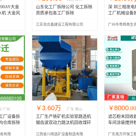
万
00AY大金
山东化工厂拆除公司 化工拆除
深 圳三相发电机
机 大金风
资质承包各工厂拆除
工厂机械设备
除工厂设备
江苏浩合鑫建设工程有限公司
广州市粤辉再生
公司
3.60万
8000
￥
￥
.0
东 广州
广东 佛山
工厂设备拆
工厂生产铁矿机实验室跳选机
滤芯粉末回收
构仓库拆除
锯齿波双动力跳汰机回收煤矸
车间涂装搅拌
石设备
尘设备
收有限
江西省川绮选矿设备制造有限
广东南方环保工