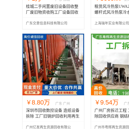
桂城二手闲置废旧设备回收整
租赁风冷热泵UWA2
厂废旧物资收购工厂设备回收
螺杆式风冷热泵冷水
冷螺杆机制冷机 拆
广东交意信息科技有限公司
上海瑞年实业有限公司
回收制冷设备
8.80万
9.54万
￥
￥
广东 广州
广
深圳市回收数控设备 造纸设备
广州厂房拆迁工程 
拆除 工厂旧锅炉回收利用再生
除回收供应商 钢结
收购
回收
广州亿发再生资源回收有限公
广州市粤辉再生资源回