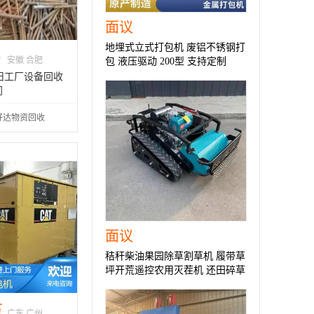
面议
地埋式立式打包机 废铝不锈钢打
0
安徽 合肥
包 液压驱动 200型 支持定制
旧工厂设备回收
门
好达物资回收
面议
秸秆柴油果园除草割草机 履带草
坪开荒遥控农用灭茬机 还田碎草
机
万
广东 广州