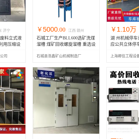
5000
1.10万
￥
.00
￥
东 济宁
江西 赣州
工厂废料立式液
石城工厂生产BLL600选矿洗煤
湖 州机械停车
利用压缩设
溜槽 煤矿回收螺旋溜槽 重选设
应公共立体停
备厂家
公司
石城县浩鑫矿山机械制造厂
上海卿信工程设
司