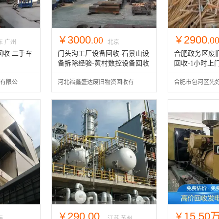
3000
2900
￥
.00
￥
.0
东 广州
北京
收 二手车
门头沟工厂设备回收-石景山设
合肥政务区废
备拆除经验-黄村数控设备回收
回收-1小时上
有限公
河北福鑫盛达废旧物资回收有
合肥市包河区先
限公司
经营部
290.00
15.50
￥
￥
海
江苏 苏州