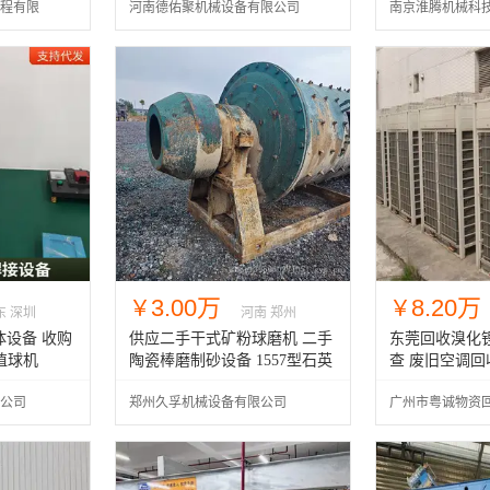
程有限
河南德佑聚机械设备有限公司
南京淮腾机械科
3.00万
8.20万
￥
￥
东 深圳
河南 郑州
设备 收购
供应二手干式矿粉球磨机 二手
东莞回收溴化
植球机
陶瓷棒磨制砂设备 1557型石英
查 废旧空调
砂磨粉
公司
郑州久孚机械设备有限公司
广州市粤诚物资