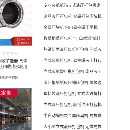
纸箱子易拉罐液压打包机
专业废纸纸箱立式液压打包机废
金属废铁铝压块机半自动液压打
废品液压打包机 金属打包压块机
包机
邦腾供应
金属压块机 佛山易拉罐压平机
型号
牧草稻草打包机全自动智能塑料
瓶液压打包机 卧式废纸打包机
热销新型液压废纸打包机 卧式液
0
广东 广州
压全自动打包机 秸秆稻草打包机
立式废纸打包机 易拉罐液压打包
回收节能器 气体
废热回收热水利用
机 秸秆打包机
立式废纸塑料瓶打包机 废品液压
传热节能器 源头
机械设备有限
压缩机
废旧报纸纸皮压缩压包机 垃圾边
角料打包机
塑料袋液压打包机 立式大铁桶打
包机 半自动废纸液压打包机
立式液压打包机 废纸油压打包机
垃圾打包压缩机
半自动编织袋金属压扁机 易拉罐
液压打包设备 立式秸秆稻草压块
大小型立式液压打包机 定做易拉