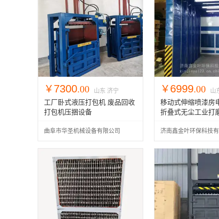
7300
6999
￥
.00
￥
.00
山东 济宁
山
工厂卧式液压打包机 废品回收
移动式伸缩喷漆房
打包机压捆设备
折叠式无尘工业打
喷漆房大型工厂专
曲阜市华圣机械设备有限公司
济南鑫金叶环保科技有