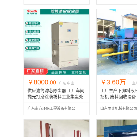
司
公司
8000
3.60万
￥
.00
￥
广东 中山
山
供应滤筒滤芯除尘器 工厂车间
工厂生产下脚料液
抛光打磨涂装粉料工业集尘处
捆机 废料回收设备
理机
广东南方环保工程设备有限公
山东雨奕机械有限公司
司