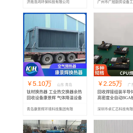
济南浩鸿环保科技有限公司
广州市广旭厨房设备工
公司
5.10万
2.25万
￥
￥
山东 青岛
广
钛材换热器 工业热交换器余热
回收焊接组装半导体
回收设备康景辉 气体降温设备
高密度全自动BGA
BA1700
定制
青岛康景辉环境科技集团有限
深圳市卓汇芯科技有限
公司