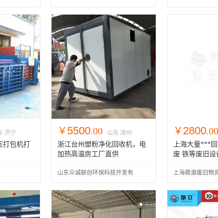
公司
司
5500
2800
￥
.00
￥
.0
东 济宁
山东 滨州
压打包机打
浙江台州塑粉净化回收机，电
上海大量***回
加热高温房工厂直供
废 铁等废旧设
等
山东众诚联创环保科技开发有
上海鼎源废旧物
限公司
司