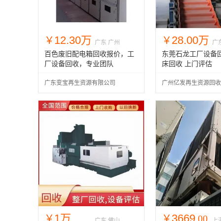
12.30万
28.00万
￥
￥
广东 广州
广
百色废旧配电箱回收报价，工
东莞石龙工厂设备回
厂设备回收，专业团队
床回收 上门评估
广东变宝再生资源有限公司
广州亿发再生资源回收
司
1万
3669
￥
￥
.00
广东 佛山
上