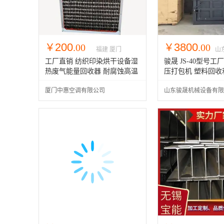
200
3800
￥
.00
￥
.00
福建 厦门
山
工厂直销 纺织印染烘干设备湿
骏晟 JS-40型号
热废气能量回收器 耐腐蚀高温
压打包机 塑料回收
换热器 喷涂车间废气回收
备 烂棉絮压包机
厦门中惠空调有限公司
山东骏晟机械设备有限