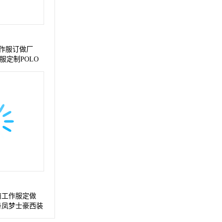
作服订做厂
服定制POLO
南工作服定做
丹凤梦士豪西装