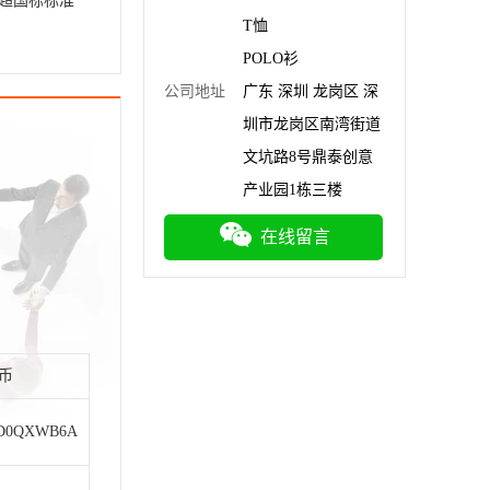
环保超国标标准
T恤
POLO衫
公司地址
广东 深圳 龙岗区 深
圳市龙岗区南湾街道
文坑路8号鼎泰创意
产业园1栋三楼
在线留言
民币
AD0QXWB6A