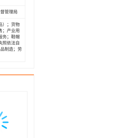
监督管理局
品）；货物
售；产业用
服务；鞋帽
执照依法自
制品制造；劳