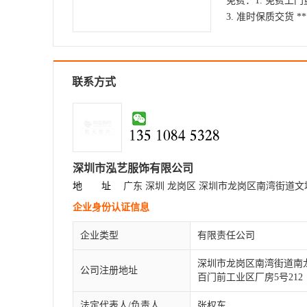
免费：1. 免费上门量
3. 准时保质交货 **
联系方式
𐃶𐃷𐃸 𐃶𐃹𐃺𐃻 𐃸𐃷𐃼𐃺
深圳市泓艺服饰有限公司
地 址
广东 深圳 龙岗区 深圳市龙岗区南湾街道
企业身份认证信息
企业类型
有限责任公司
深圳市龙岗区南湾街道南
公司注册地址
百门前工业区厂房5号212
法定代表人/负责人
张权东