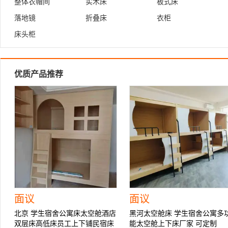
整体衣帽间
实木床
板式床
落地镜
折叠床
衣柜
床头柜
优质产品推荐
面议
面议
北京 学生宿舍公寓床太空舱酒店
黑河太空舱床 学生宿舍公寓多
双层床高低床员工上下铺民宿床
能太空舱上下床厂家 可定制