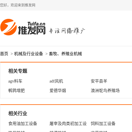
您好，欢迎来到推发网
首页
>
机械及行业设备
>
畜牧、养殖业机械
相关专题
agv料车
adf风机
安平县羊
鹌鹑增肥
爱德华烟
澳洲鸵鸟养殖场
相关行业
食用油加工设备
屠宰及肉类初加工设
饲料加工设备
备