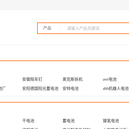
产品
安徽阻车钉
奥克斯拆机
awt电池
池厂
安阳德国阳光蓄电池
安特电池
abb机器人电池
干电池
蓄电池
镍氢电池