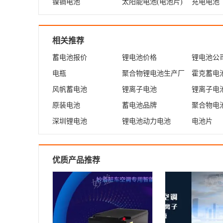
镍镉电池
太阳能电池(电池片)
充电电池
相关推荐
蓄电池报价
锂电池价格
锂电池公
电瓶
聚合物锂电池生产厂
霍克蓄电
家
风帆蓄电池
锂离子电池
锂离子电
原装电池
蓄电池品牌
聚合物电
深圳锂电池
锂电池动力电池
电池片
优质产品推荐