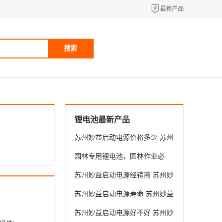
最新产品
搜索
锂电池最新产品
苏州妙益启动电源价格多少 苏州
妙益科技供应
园林专用锂电池，园林作业必
备！全新 A 品电芯锂电池，足容
苏州妙益启动电源经销商 苏州妙
足量更耐用，定制维修一站式省
益科技供应
苏州妙益启动电源寿命 苏州妙益
心
科技供应
苏州妙益启动电源好不好 苏州妙