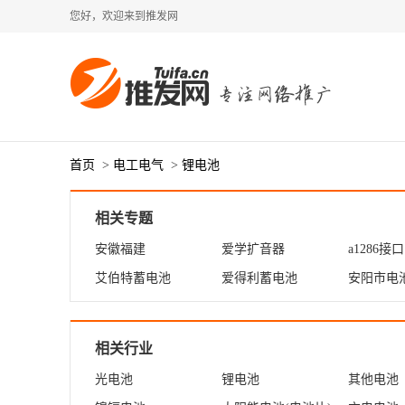
您好，欢迎来到推发网
首页
>
电工电气
>
锂电池
相关专题
安徽福建
爱学扩音器
a1286接口
艾伯特蓄电池
爱得利蓄电池
安阳市电
相关行业
光电池
锂电池
其他电池