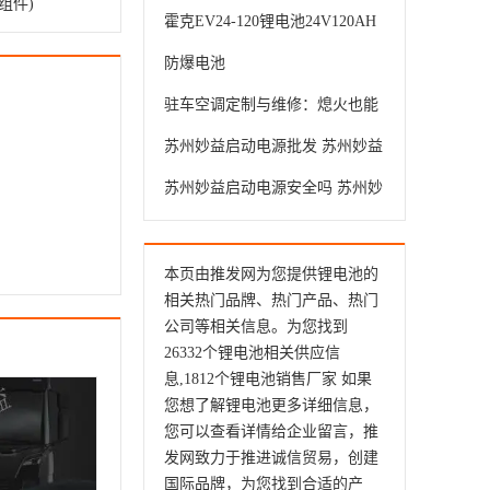
组件)
益科技供应
霍克EV24-120锂电池24V120AH
AGV工业牵引机器人 轨道车
防爆电池
BMS管理系统
驻车空调定制与维修：熄火也能
清凉，选对方案少踩坑
苏州妙益启动电源批发 苏州妙益
科技供应
苏州妙益启动电源安全吗 苏州妙
益科技供应
本页由推发网为您提供锂电池的
相关热门品牌、热门产品、热门
公司等相关信息。为您找到
26332个锂电池相关供应信
息,1812个锂电池销售厂家 如果
您想了解锂电池更多详细信息，
您可以查看详情给企业留言，推
发网致力于推进诚信贸易，创建
国际品牌，为您找到合适的产