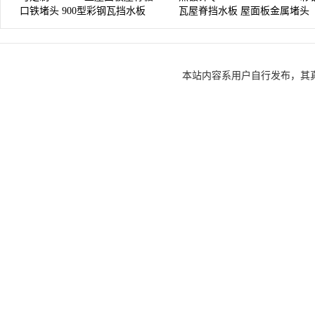
口铁堵头 900型彩钢瓦挡水板
瓦屋脊挡水板 屋面板金属堵头
本站内容系用户自行发布，其