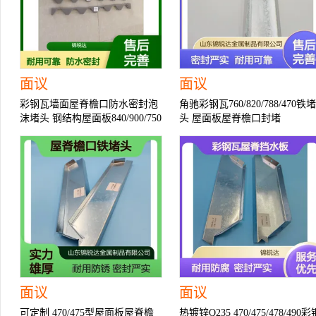
面议
面议
彩钢瓦墙面屋脊檐口防水密封泡
角驰彩钢瓦760/820/788/470铁堵
沫堵头 钢结构屋面板840/900/750
头 屋面板屋脊檐口封堵
型
面议
面议
可定制 470/475型屋面板屋脊檐
热镀锌Q235 470/475/478/490彩