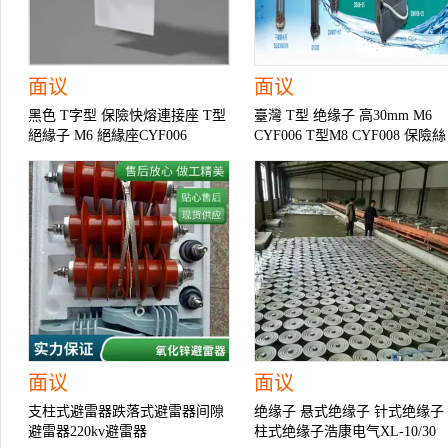
面议
面议
黑色 T字型 保險快熔連接座 T型
臺灣 T型 绝缘子 高30mm M6
絕緣子 M6 絕緣座CYF006
CYF006 T型M8 CYF008 保險絲
CYF008
絕緣座
面议
面议
支柱式避雷器跌落式避雷器间隙
绝缘子 悬式绝缘子 针式绝缘子
避雷器220kv避雷器
柱式绝缘子浩康电气XL-10/30