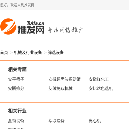
您好，欢迎来到推发网
首页
>
机械及行业设备
>
筛选设备
相关专题
安平筛子
安徽超声波振动筛
安徽煤化工
安腾筛分
艾绒提取机械
安比达色选机
相关行业
蒸馏设备
萃取设备
离心机