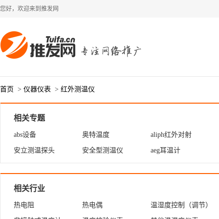
您好，欢迎来到推发网
首页
>
仪器仪表
>
红外测温仪
相关专题
abs设备
奥特温度
aliph红外对射
安立测温探头
安全型测温仪
aeg耳温计
相关行业
热电阻
热电偶
温湿度控制（调节）
器