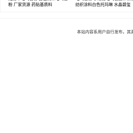
粉 厂家货源 药贴基质料
纺织涂料白色托玛琳 水晶碧玺
本站内容系用户自行发布，其