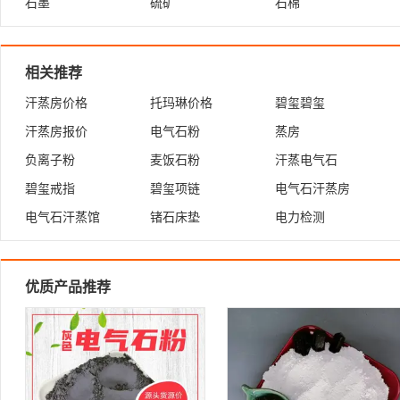
石墨
硫矿
石棉
相关推荐
汗蒸房价格
托玛琳价格
碧玺碧玺
汗蒸房报价
电气石粉
蒸房
负离子粉
麦饭石粉
汗蒸电气石
碧玺戒指
碧玺项链
电气石汗蒸房
电气石汗蒸馆
锗石床垫
电力检测
优质产品推荐