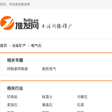
您好，欢迎来到推发网
首页
>
冶金矿产
>
电气石
相关专题
阿勒泰阿勒泰
奥凯电气
相关行业
珍珠岩
硅藻土
方解石
麦饭石
重晶石
石英