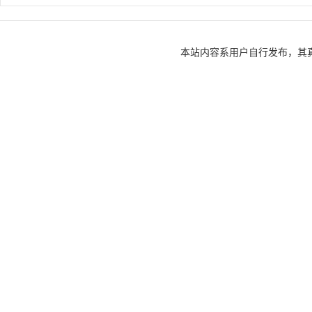
E26/E39灯头路灯泡
泡
本站内容系用户自行发布，其