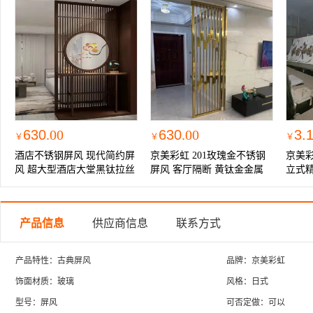
630
.00
630
.00
3.
￥
￥
￥
酒店不锈钢屏风 现代简约屏
京美彩虹 201玫瑰金不锈钢
京美
风 超大型酒店大堂黑钛拉丝
屏风 客厅隔断 黄钛金金属
立式
不锈钢屏风
花格
产品信息
供应商信息
联系方式
产品特性：古典屏风
品牌：京美彩虹
饰面材质：玻璃
风格：日式
型号：屏风
可否定做：可以