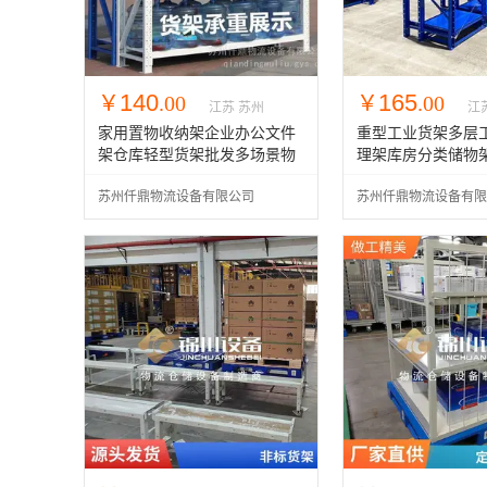
140
165
￥
.00
￥
.00
江苏 苏州
江
家用置物收纳架企业办公文件
重型工业货架多层
架仓库轻型货架批发多场景物
理架库房分类储物
品展示架
批发定做
苏州仟鼎物流设备有限公司
苏州仟鼎物流设备有限