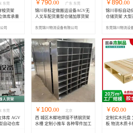
790
890
￥
.00
￥
.00
东 东莞
广东 东莞
穿梭货架
锦川非标定做搬运设备AGV无
锦川非标自动
立体库承重
人叉车配货重型仓储加厚货架
仓储货架 大
品库货架
公司
东莞锦川物流设备有限公司
东莞锦川物流设
100
60
￥
.00
￥
.00
东 东莞
北京
体库 AGV
西 城区木樨地焊接不锈钢货架
定制实木托盘 
型自动仓库
水槽 定制小推车 各种零件加工
板 物流木质卡
制作
木托板厂家