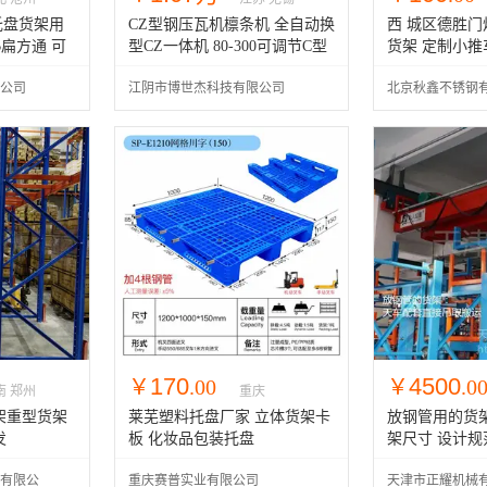
 托盘货架用
CZ型钢压瓦机檩条机 全自动换
西 城区德胜
5B扁方通 可
型CZ一体机 80-300可调节C型
货架 定制小推
钢机
制作
公司
江阴市博世杰科技有限公司
北京秋鑫不锈钢
170
4500
￥
.00
￥
.0
南 郑州
重庆
架重型货架
莱芜塑料托盘厂家 立体货架卡
放钢管用的货
发
板 化妆品包装托盘
架尺寸 设计规
有限公
重庆赛普实业有限公司
天津市正耀机械