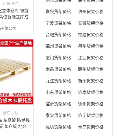
丽水货架价格
金华货架价格
广东 东莞
化立体仓库 智能
嘉兴货架价格
温州货架价格
型高位智能立库成
宁波货架价格
安徽货架价格
备有限公司
合肥货架价格
福建货架价格
福州货架价格
泉州货架价格
厦门货架价格
江西货架价格
南昌货架价格
赣州货架价格
九江货架价格
新余货架价格
山东货架价格
济南货架价格
临沂货架价格
德州货架价格
浙江 宁波
泰安货架价格
济宁货架价格
叉车货架 防潮栈
板 垫仓板 地台
潍坊货架价格
青岛货架价格