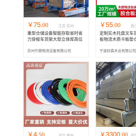
75
55
￥
.00
￥
.00
江苏 苏州
浙
重型仓储设备智能存取省时省
定制实木托盘叉车
力穿梭车货架大型立体库高位
板物流木质卡板垫
货架批发
托板厂家
苏州仟鼎物流设备有限公司
宁波好森木业有限公司
4
3300
￥
.50
￥
.00
河北 邢台
河