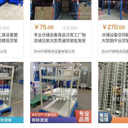
75
270
￥
.00
￥
.00
苏 苏州
江苏 苏州
工具设备整
专业仓储设备食品冷库工厂物
仓储设备空间
架模具货架
流储位架大型贯通货架批发安
大型钢平台货
装立体库
安装隔层
公司
苏州仟鼎物流设备有限公司
苏州仟鼎物流设