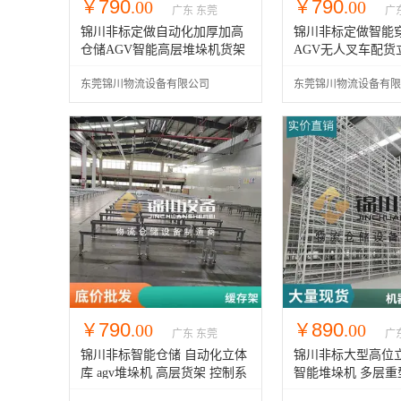
790
790
￥
.00
￥
.00
广东 东莞
广
锦川非标定做自动化加厚加高
锦川非标定做智能
仓储AGV智能高层堆垛机货架
AGV无人叉车配货
货架
东莞锦川物流设备有限公司
东莞锦川物流设备有限
790
890
￥
.00
￥
.00
广东 东莞
广
锦川非标智能仓储 自动化立体
锦川非标大型高位立
库 agv堆垛机 高层货架 控制系
智能堆垛机 多层重
统设计
货架工厂