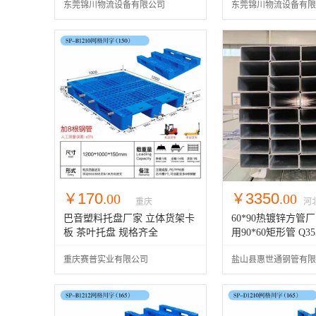
东莞锦川物流设备有限公司
东莞锦川物流设备有限
170
3350
￥
.00
￥
.00
重庆
河
巴音塑料托盘厂家 立体货架卡
60*90热镀锌方管
板 茶叶托盘 规格齐全
用90*60矩形管 Q3
定尺j加工
重庆赛普实业有限公司
盐山县惠世通钢管有限