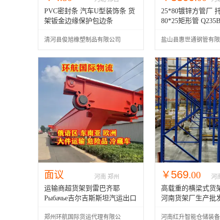
PVC密封条 汽车U型装饰条 货
25*80镀锌方管厂
架钣金边缘保护包边条
80*25矩形管 Q23
定尺加工
清河县俊旭橡塑制品有限公司
盐山县惠世通钢管有限
569
面议
￥
.00
河南 郑州
河
运输商超货架到雷巴齐耶
高载重的横梁式货
Рыбачье吉尔吉斯斯坦汽运出口
河南货架厂生产批
运输
郑州环航国际货运代理有限公
河南红升智能仓储装备