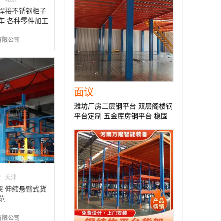
门焊接不锈钢柜子
车 各种零件加工
有限公司
面议
潍坊厂房二层钢平台 双层阁楼钢
平台定制 五金库房钢平台 稳固
安全
0
天津
架 伸缩悬臂式货
范
有限公司