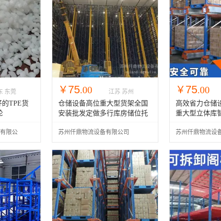
75
75
￥
.00
￥
.00
东 东莞
江苏 苏州
的TPE货
仓储设备高位重大型货架全国
高效省力仓储
轮
安装批发定做多行库房储位托
重大型立体库
盘架
发安装
有限公
苏州仟鼎物流设备有限公司
苏州仟鼎物流设