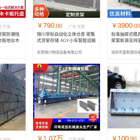
790
3900
￥
.00
￥
.0
江 宁波
广东 东莞
货架防潮栈
锦川非标自动化立体仓库 密集
标准抽屉式模
仓板地台木
式货架存储 AGV小车智能运输
架富新源支持
上门安装
东莞锦川物流设备有限公司
深圳市富新源仓
司
1.07万
100
￥
￥
.00
北 沧州
江苏 无锡