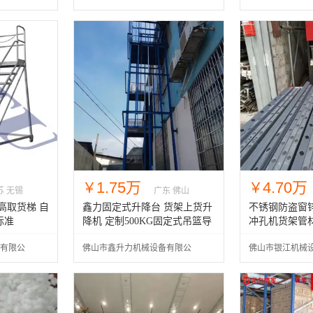
1.75万
4.70万
￥
￥
苏 无锡
广东 佛山
高取货梯 自
鑫力固定式升降台 货架上货升
不锈钢防盗窗
盟标准
降机 定制500KG固定式吊篮导
冲孔机货架管
轨阁楼直升机
有限公
佛山市鑫升力机械设备有限公
佛山市银江机械
司