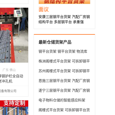
面议
安康三层钢平台货架 汽配厂房钢
结构平台 多层钢平台 承重强
最新仓储货架产品
钢平台货架 钢平台货架 物流库
房钢平台 免费测量 支持定制 选
株洲阁楼式平台货架 可拆卸钢平
择万隆智能
台货架 仓储钢平台 ***承重
广东 佛山
苏州阁楼式平台货架 可拆卸钢平
锌钢护栏全自动
台货架 物流钢平台 河南厂家
恩施三层钢平台货架 汽配厂房钢
材冲孔机
结构平台 五金库房钢平台 超厚
遂宁三层钢平台货架 汽配厂房钢
设备有限公司
钢材
结构平台 二层储物钢平台 设计
电子物料仓储的智能感应料架
方案
阁楼式平台货架 可拆卸钢平台货