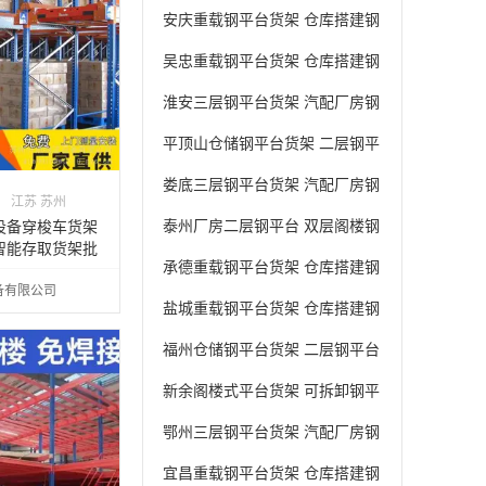
架 多层钢平台 厂家
安庆重载钢平台货架 仓库搭建钢
平台 多层钢平台 多规格
吴忠重载钢平台货架 仓库搭建钢
平台 重型钢平台 大型
淮安三层钢平台货架 汽配厂房钢
结构平台 厂房钢平台 ***承重
平顶山仓储钢平台货架 二层钢平
台货架 多层钢平台 承重强
娄底三层钢平台货架 汽配厂房钢
江苏 苏州
结构平台 非标定制钢平台 厂家
泰州厂房二层钢平台 双层阁楼钢
设备穿梭车货架
直销
智能存取货架批
平台定制 仓储钢平台 防腐蚀
承德重载钢平台货架 仓库搭建钢
备有限公司
平台 厂房钢平台 ***承重
盐城重载钢平台货架 仓库搭建钢
平台 五金库房钢平台 优质钢材
福州仓储钢平台货架 二层钢平台
货架 非标定制钢平台 承重强
新余阁楼式平台货架 可拆卸钢平
台货架 二层储物钢平台 加厚加
鄂州三层钢平台货架 汽配厂房钢
固
结构平台 物流钢平台 规格齐全
宜昌重载钢平台货架 仓库搭建钢