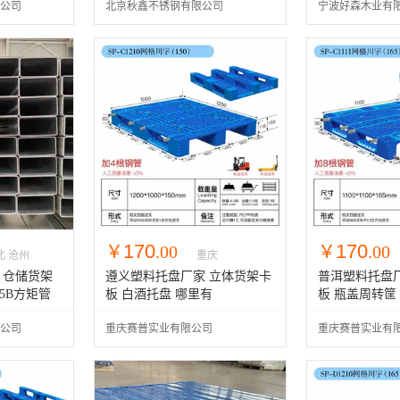
公司
北京秋鑫不锈钢有限公司
宁波好森木业有
170
170
￥
.00
￥
.00
北 沧州
重庆
厂 仓储货架
遵义塑料托盘厂家 立体货架卡
普洱塑料托盘
55B方矩管
板 白酒托盘 哪里有
板 瓶盖周转筐
公司
重庆赛普实业有限公司
重庆赛普实业有