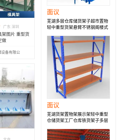
面议
芜湖多层仓库储货架子超市置物
0
广东 深圳
轻中重型货架悬臂不锈钢阁楼式
货架流利滚轮模具抽屉货架横梁
具架图片 重型货
穿梭贯通廊货架子
定做
储设备有限公
面议
芜湖货架置物架展示架轻中重型
仓储货架工厂仓库铁货架子多层
展示阁楼货架模具悬臂穿梭托盘
式货架加厚工业角
北京