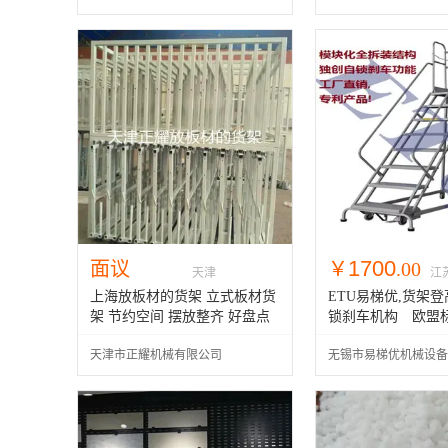
司
司
1700
面议
￥
.00
天津
江
上海放板材的货架 立式板材货
ETU易梯优,货架登
架 节约空间 摆放整齐 好盘点
锁刹车机构 欧
天津市正耀机械有限公司
无锡市易梯优机械设备
司