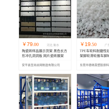
79
19
￥
.00
￥
.50
河北 衡水
广
陶瓷砖样品展示货架 黑色长方
TPE车轮料耐磨性好
形冲孔洞洞板 网片瓷砖展架
架脚轮滑轮推车脚
安平县至尚丝网制造有限公司
东莞市德继昌塑胶原料
司