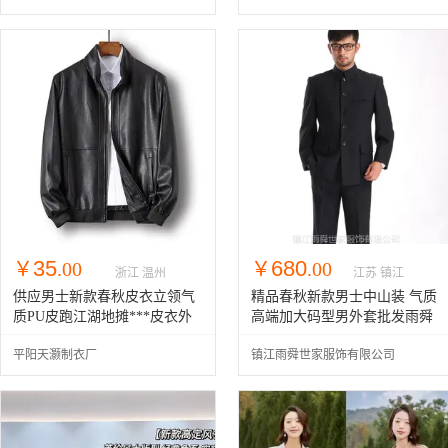
35
680
￥
.00
￥
.00
浙江 温州
江苏 镇江
供应男士新款春秋皮衣立领气
精品春秋新款男士中山装 气质
质PU皮跑江湖地摊***皮衣外
高端加大码型男外套批发雨舜
套批发
世家
平阳天灏制衣厂
镇江雨舜世家服饰有限公司