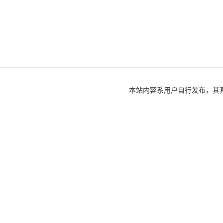
本站内容系用户自行发布，其