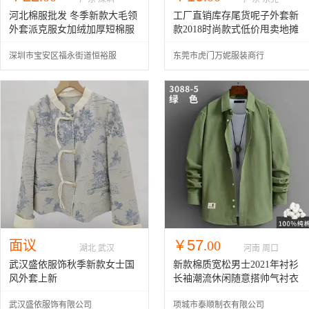
河北棉服批发 冬季新款大毛领
工厂直销库存尾货呢子外套新
外套派克服女加绒加厚短棉服
款2018时尚款式低价甩卖地摊
女棉袄女装批发
货源女装呢子外套中长款低端
深圳市宝安区福永街道恒裕服
东莞市虎门万妮服装商行
装厂
57
面议
￥
.00
湖北 武汉
河南 周口
武汉盛依服饰秋季新款女士国
新款棉质宽松男士2021年衬衫
风外套上新
长袖潮流休闲随意搭帅气衬衣
上衣
武汉盛依服饰有限公司
项城市泰顺制衣有限公司