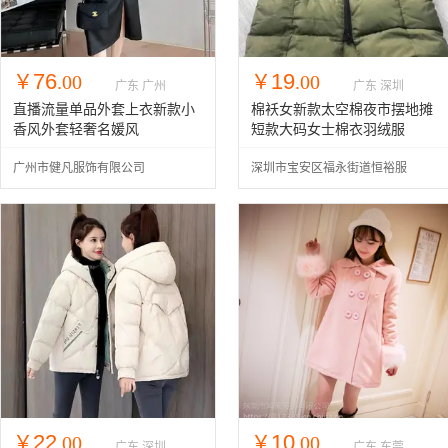
76
19
￥
.00
￥
.00
广东 广州
广东 深圳
直播流量单品外套上衣新款小
棉袄女新款太空棉夜市摆地摊
香风外套轻奢名媛风
短款大码女士棉衣羽绒服
广州市健凡服饰有限公司
深圳市宝安区福永街道恒裕服
装厂
22
10
￥
.00
￥
.00
广东 深圳
广东 东莞