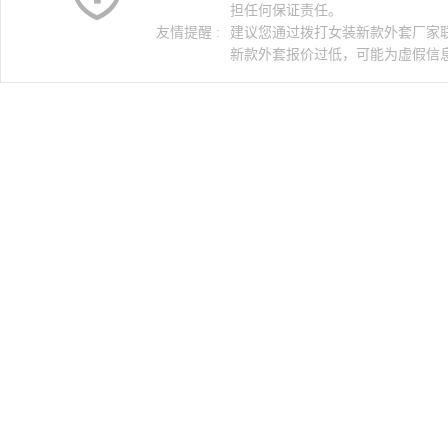
女装新款毛衣
新款毛衣女装
担任何保证责任。
友情提醒 :
建议您通过拨打女装新款外套厂家
品牌女装折扣
女装毛呢外套新款
新款外套报价过低，可能为虚假信
女装外套
2017中长外套女装
新款