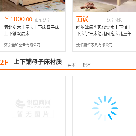
1000
￥
.00
面议
山东 济宁
辽宁 沈阳
河北实木儿童床上下床母子床
哈尔滨简约现代实木上下铺上
上下铺双层床
下床学生床幼儿园拖床儿童午
休床课桌椅足疗床宾馆家具定
济宁金和塑业有限公司
沈阳嘉恒家具有限公司
制
2F
上下铺母子床材质
实木
松木