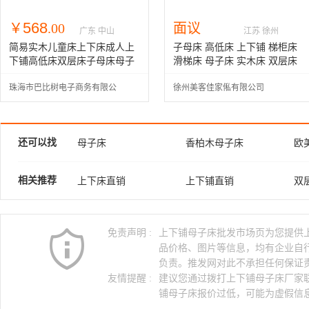
568
￥
.00
面议
广东 中山
江苏 徐州
简易实木儿童床上下床成人上
子母床 高低床 上下铺 梯柜床
下铺高低床双层床子母床母子
滑梯床 母子床 实木床 双层床
床宿舍床
定制
珠海市巴比树电子商务有限公
徐州美客佳家俬有限公司
司
还可以找
母子床
香柏木母子床
欧
不锈钢母子床
实木母子床
铁
相关推荐
上下床直销
上下铺直销
双
双人母子床
铁母子床
母
双层床尺寸
上下铺母子床
上
上下母子床
免责声明 :
上下铺母子床批发市场页为您提供
上下铺床尺寸
松木餐厅家具
松
品价格、图片等信息，均有企业自
松木高低床
厦门市铁床
实
负责。推发网对此不承担任何保证
友情提醒 :
建议您通过拨打上下铺母子床厂家
铺母子床报价过低，可能为虚假信