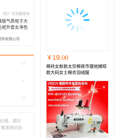
四川 甘孜藏族自
治州
款韩版气质呢子大
毛呢外套女净色
服饰有限公司
19
.00
￥
棉袄女新款太空棉夜市摆地摊短
款大码女士棉衣羽绒服
价格、图片
。推发网对此