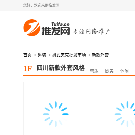
您好，欢迎来到推发网
首页
>
男装
>
男式夹克批发市场
>
新款外套
1F
四川新款外套风格
韩版
欧美
休闲
日式
名媛