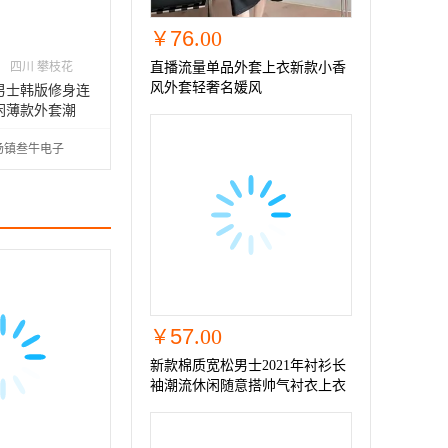
76
.00
￥
四川 攀枝花
直播流量单品外套上衣新款小香
风外套轻奢名媛风
款男士韩版修身连
闲薄款外套潮
场镇叁牛电子
57
.00
￥
新款棉质宽松男士2021年衬衫长
袖潮流休闲随意搭帅气衬衣上衣