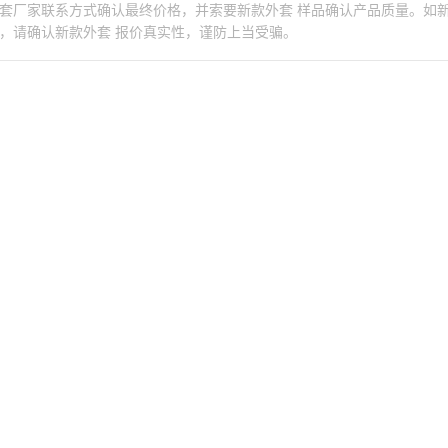
套厂家联系方式确认最终价格，并索要新款外套 样品确认产品质量。如
杭州新款外套
金华新款外套
，请确认新款外套 报价真实性，谨防上当受骗。
福建新款外套
泉州新款外套
山东新款外套
潍坊新款外套
郑州新款外套
湖北新款外套
黄石新款外套
湖南新款外套
广东新款外套
广州新款外套
东莞新款外套
深圳新款外套