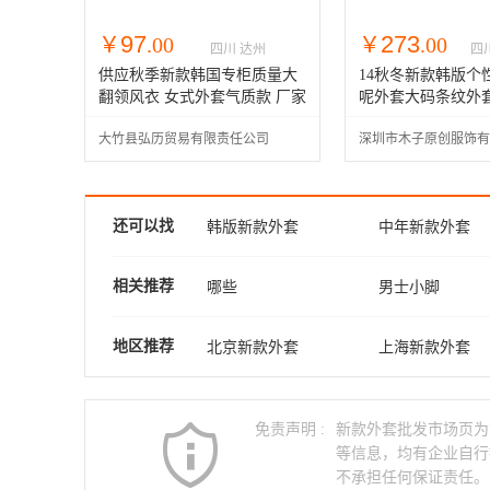
97
273
￥
.00
￥
.00
四川 达州
四
治
供应秋季新款韩国专柜质量大
14秋冬新款韩版个
翻领风衣 女式外套气质款 厂家
呢外套大码条纹外
直销
闲大衣
大竹县弘历贸易有限责任公司
深圳市木子原创服饰有
还可以找
韩版新款外套
中年新款外套
童装秋装新款外套
新款外套荷叶边
相关推荐
哪些
男士小脚
新款外套羽绒服
冬装新款外套
男亚麻衫
男装棉麻
地区推荐
北京新款外套
上海新款外套
新款外套大衣
冬款新款外套
那里皮衣
男韩版
衡水新款外套
邢台新款外套
儿童新款外套
女士新款外套
男士休闲服
男牛仔外套
免责声明 :
新款外套批发市场页为
辽宁新款外套
大连新款外套
等信息，均有企业自行
江苏新款外套
苏州新款外套
不承担任何保证责任。