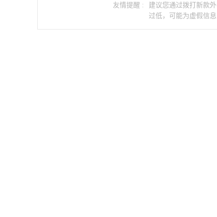
友情提醒 :
建议您通过拨打新款外
淮安新款外套
浙江新款外套
过低，可能为虚假信息
嘉兴新款外套
温州新款外套
江西新款外套
九江新款外套
青岛新款外套
河南新款外套
武汉新款外套
宜昌新款外套
长沙新款外套
常德新款外套
佛山新款外套
中山新款外套
成都新款外套
攀枝花新款外套