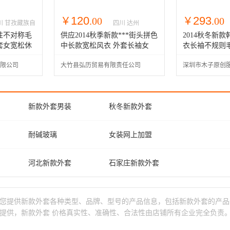
120
293
￥
.00
￥
.00
川 甘孜藏族自
四川 达州
州
性不对称毛
供应2014秋季新款***街头拼色
2014秋冬新
套女宽松休
中长款宽松风衣 外套长袖女
衣长袖不规则
118-A
大摆上衣
限公司
大竹县弘历贸易有限责任公司
深圳市木子原创
新款外套男装
秋冬新款外套
新款外套春秋装
秋冬装新款外套
耐碱玻璃
女装网上加盟
男童新款外套
新款外套订做
男连帽
牛仔衣中
河北新款外套
石家庄新款外套
加大新款外套
大童新款外套
男士外套冬款
牛仔衣批发价
邯郸新款外套
直辖县新款外套
男士秋装
男装夹克
您提供新款外套各种类型、品牌、型号的产品信息，包括新款外套的产品
黑龙江新款外套
鹤岗新款外套
提供，新款外套 价格真实性、准确性、合法性由店铺所有企业完全负责
南通新款外套
泰州新款外套