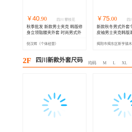
40
75
￥
.90
￥
.00
四川 攀枝花
四
秋季批发 新款男士夹克 韩版修
新款秋冬男式外套
身立领骷髅夹外套 时尚男式外
皮袖男士夹克韩版
套
身棒球服
倪汉辉（个体经营）
揭阳市揭东区新亨镇木
经营部
2F
四川新款外套尺码
均码
M
L
XL