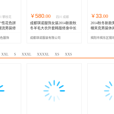
580
33
￥
.00
￥
.00
川 攀枝花
四川 成都
个性花色拼
成都琪诺服饰女装2014新款秋
2014秋冬新
潮流男装修
冬羊毛大衣外套韩版修身中长
帽夹克男装休
款
色服饰
成都琪诺服装有限公司
揭阳市揭东区锡
商务商行
XXL
S
XXXL
XXXXL
XS
XXS