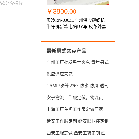
新款外套报价
3800
.00
￥
奥玲RN-0303D广州供应缝纫机
牛仔裤新款电脑DY车 皮革外套
厚料同步车
最新男式夹克产品
广州工厂批发男士夹克 青年男式
春秋款休闲立领长袖夹克男外套
供应供应夹克
CAMP/坎普 2363 防水 防风 透气
防寒外套
安亭物流工作服定做，物流员工
作服定制，物流公司工作服厂家
上海工厂车间工作服定做厂家
延安工作服定制 延安职业装定制
延安西服定做 延安西装定制
西安工服定做 西安工装定制 西