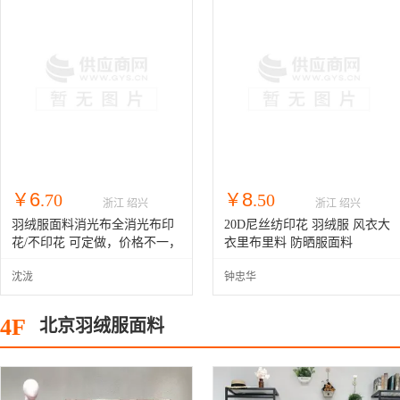
6
8
￥
.70
￥
.50
浙江 绍兴
浙江 绍兴
羽绒服面料消光布全消光布印
20D尼丝纺印花 羽绒服 风衣大
花/不印花 可定做，价格不一，
衣里布里料 防晒服面料
请咨询
沈泷
钟忠华
4F
北京羽绒服面料