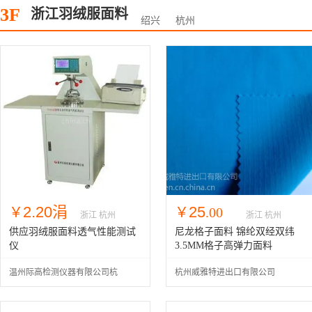
3F
浙江羽绒服面料
绍兴
杭州
2.20涓
25
￥
￥
.00
浙江 杭州
浙江 杭州
�
供应羽绒服面料透气性能测试
尼龙格子面料 锦纶双经双纬
仪
3.5MM格子高弹力面料
温州际高检测仪器有限公司杭
杭州威雅特进出口有限公司
州办事处