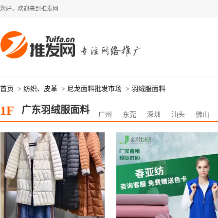
您好，欢迎来到推发网
首页
>
纺织、皮革
>
尼龙面料批发市场
>
羽绒服面料
1F
广东羽绒服面料
广州
东莞
深圳
汕头
佛山