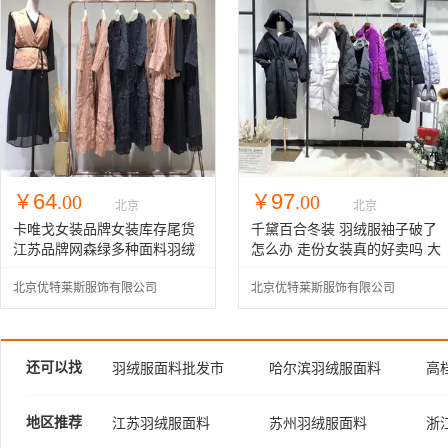
64
97
￥
.00
￥
.00
北京
北京
卡唯戈女装品牌女装库存尾货
千黛百合冬装 羽绒服袖子破了
江苏品牌网森绿多种面料羽绒
怎么办 走份女装真的好卖吗 大
服
码女美人鱼尾巴服装简约多种
北京优特莱斯服饰有限公司
北京优特莱斯服饰有限公司
面料皮衣
还可以找
羽绒服面料批发市
哈尔滨羽绒服面料
高
场
手感羽绒服面料
地区推荐
江苏羽绒服面料
苏州羽绒服面料
浙