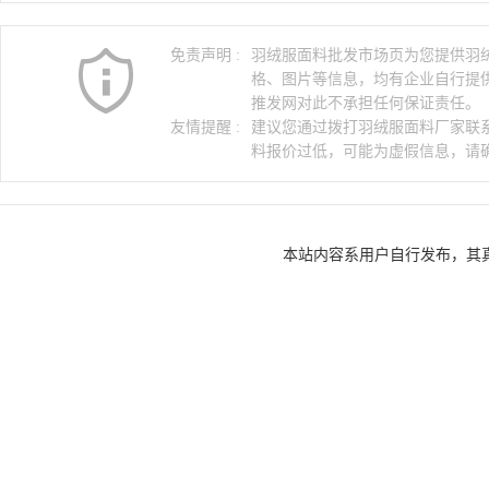
广东羽绒服面料
广州羽绒服面料
佛
免责声明 :
羽绒服面料批发市场页为您提供羽
云南羽绒服面料
昆明羽绒服面料
格、图片等信息，均有企业自行提
推发网对此不承担任何保证责任。
友情提醒 :
建议您通过拨打羽绒服面料厂家联
料报价过低，可能为虚假信息，请
本站内容系用户自行发布，其