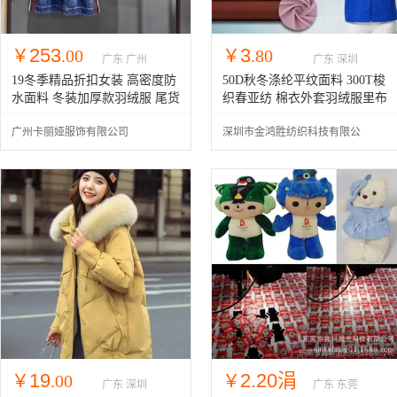
253
3
￥
.00
￥
.80
广东 广州
广东 深圳
19冬季精品折扣女装 高密度防
50D秋冬涤纶平纹面料 300T梭
水面料 冬装加厚款羽绒服 尾货
织春亚纺 棉衣外套羽绒服里布
进货渠道
面料
广州卡丽娅服饰有限公司
深圳市金鸿胜纺织科技有限公
司
19
2.20涓
￥
.00
￥
广东 深圳
广东 东莞