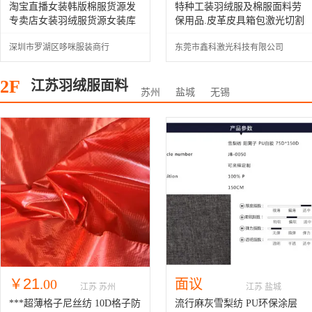
�
淘宝直播女装韩版棉服货源发
特种工装羽绒服及棉服面料劳
专卖店女装羽绒服货源女装库
保用品.皮革皮具箱包激光切割
存尾货多种分格多种面料清仓
机
深圳市罗湖区哆咪服装商行
东莞市鑫科激光科技有限公司
甩货 中国服装货源网
2F
江苏羽绒服面料
苏州
盐城
无锡
21
￥
.00
面议
江苏 苏州
江苏 盐城
***超薄格子尼丝纺 10D格子防
流行麻灰雪梨纺 PU环保涂层