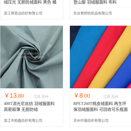
绒压光 无胆防绒面料 黑色 橘
登山服 羽绒服面料 布料
色 现货
吴江帝思远纺织有限公司
东台君邦纺织品有限公司
13
8
￥
.80
￥
.00
江苏 苏州
江苏 苏州
400T消光尼丝纺 羽绒服面料
RPET260T桃皮绒面料 再生环
高密超薄 无胆防绒
保羽绒服面料 可回收可乐瓶面
料
吴江市柏鑫纺织有限公司
苏州中晟纺织有限公司