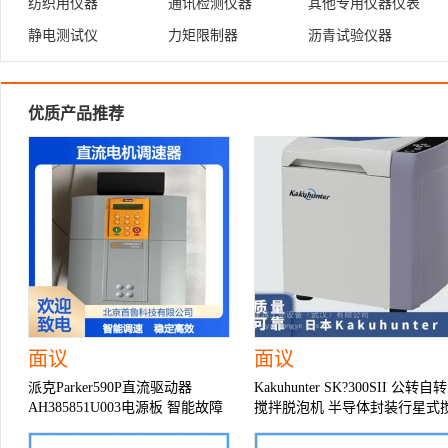
纺织用仪器
通讯检测仪器
其他专用仪器仪表
静电测试仪
力矩限制器
沥青试验仪器
优质产品推荐
面议
面议
派克Parker590P直流驱动器
Kakuhunter SK?300SII 公转自转
AH385851U003电源板 智能故障
搅拌脱泡机 半导体封装行星式
诊断
拌机