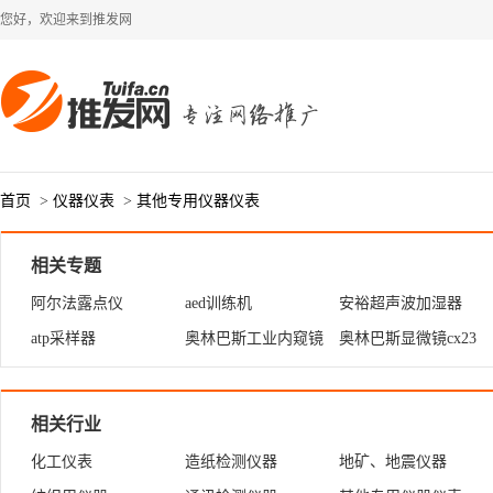
您好，欢迎来到推发网
首页
>
仪器仪表
>
其他专用仪器仪表
相关专题
阿尔法露点仪
aed训练机
安裕超声波加湿器
atp采样器
奥林巴斯工业内窥镜
奥林巴斯显微镜cx23
相关行业
化工仪表
造纸检测仪器
地矿、地震仪器