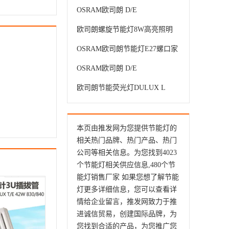
灯管平四针H管节能灯D/L长插
OSRAM欧司朗 D/E
管
18W/827/830/840/865 四针式双
欧司朗螺旋节能灯8W高亮照明
管紧凑型节能荧光灯管
螺旋螺口E27黄光白光日光灯家
OSRAM欧司朗节能灯E27螺口家
用节能
用照明11W/13W/18W/23W螺旋
OSRAM欧司朗 D/E
节能灯泡
26W/827/830/840/865 四针式双
欧司朗节能荧光灯DULUX L
管紧凑型节能荧光灯管
36W/930三基色灯管摄影棚灯演
播室插管
本页由推发网为您提供节能灯的
相关热门品牌、热门产品、热门
公司等相关信息。为您找到4023
个节能灯相关供应信息,480个节
能灯销售厂家 如果您想了解节能
灯更多详细信息，您可以查看详
情给企业留言，推发网致力于推
进诚信贸易，创建国际品牌，为
您找到合适的产品，为您推广您