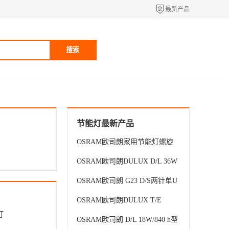
最新产品
搜索
节能灯最新产品
OSRAM欧司朗家用节能灯螺旋
型11W/13W/18W/23W家居节能
OSRAM欧司朗DULUX D/L 36W
照明螺旋灯
930/954 4针H型三基色高显色荧
OSRAM欧司朗 G23 D/S两针单U
光灯管
节能插管7W/9W/11W台灯单U护
OSRAM欧司朗DULUX T/E
眼插拔管
灯
26W/840电感插拔管 4针3U紧凑
OSRAM欧司朗 D/L 18W/840 h型
型荧光灯插管