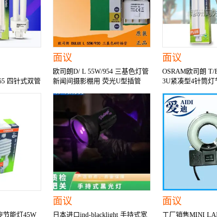
面议
面议
E
欧司朗D/ L 55W/954 三基色灯管
OSRAM欧司朗 T/E 
0/865 四针式双管
新闻间摄影棚用 荧光U型插管
3U紧凑型4针筒灯
管
插管
面议
面议
旋节能灯45W
日本进口ind-blacklight 手持式宽
工厂销售MINI L