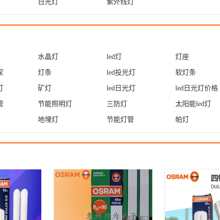
日光灯
紫外线灯
水晶灯
led灯
灯座
家
灯条
led投光灯
软灯条
灯
矿灯
led日光灯
led日光灯价格
管
节能照明灯
三防灯
太阳能led灯
地埋灯
节能灯管
帕灯