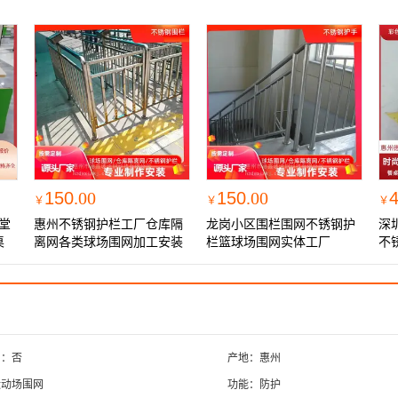
150
.00
150
.00
￥
￥
￥
堂
惠州不锈钢护栏工厂仓库隔
龙岗小区围栏围网不锈钢护
深
桌
离网各类球场围网加工安装
栏篮球场围网实体工厂
不
实体工厂
厂
口：否
产地：惠州
运动场围网
功能：防护