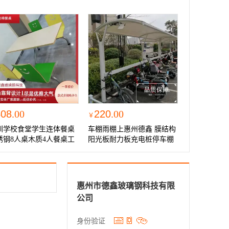
408
.00
220
.00
￥
圳学校食堂学生连体餐桌
车棚雨棚上惠州德鑫 膜结构
锈钢8人桌木质4人餐桌工
阳光板耐力板充电桩停车棚
直供
真实可靠
惠州市德鑫玻璃钢科技有限
公司
身份验证