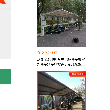
230
.00
￥
龙岗宝龙电瓶车充电桩停车棚室
外停车场车棚按需订制现场施工