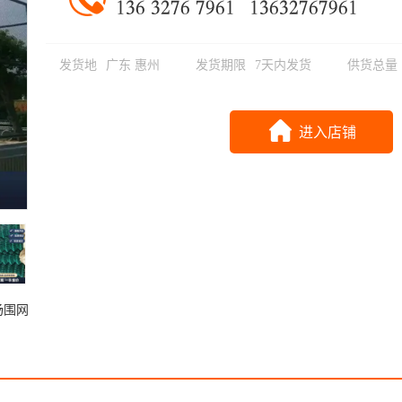
𐂂𐂃𐂄 𐂃𐂅𐂆𐂄 𐂆𐂇𐂄𐂂
𐂂𐂃𐂄𐂃𐂅𐂆𐂄𐂆𐂇𐂄𐂂
发货地
广东 惠州
发货期限
7天内发货
供货总量
进入店铺
场围网